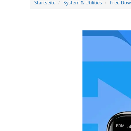
Startseite
System & Utilities
Free Dow