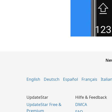
New
English
Deutsch
Español
Français
Italia
UpdateStar
Hilfe & Feedback
UpdateStar Free &
DMCA
Premium
FAQ