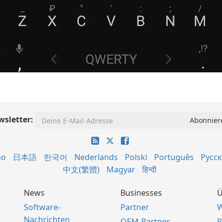
sletter:
no
日本語
한국어
Nederlands
Polski
Português
Русс
中文(繁體)
Magyar
हिन्दी
News
Businesses
Ü
Software-
Partner
W
Nachrichten
OEM-Partner
P