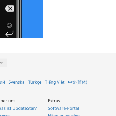
кий
Svenska
Türkçe
Tiếng Việt
中文(简体)
ber uns
Extras
as ist UpdateStar?
Software-Portal
resse
Händler werden