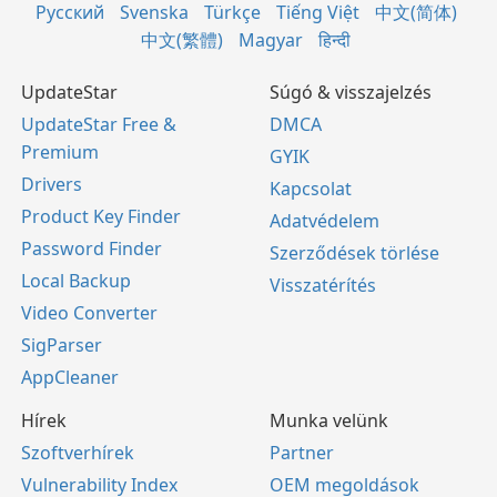
Русский
Svenska
Türkçe
Tiếng Việt
中文(简体)
中文(繁體)
Magyar
हिन्दी
UpdateStar
Súgó & visszajelzés
UpdateStar Free &
DMCA
Premium
GYIK
Drivers
Kapcsolat
Product Key Finder
Adatvédelem
Password Finder
Szerződések törlése
Local Backup
Visszatérítés
Video Converter
SigParser
AppCleaner
Hírek
Munka velünk
Szoftverhírek
Partner
Vulnerability Index
OEM megoldások