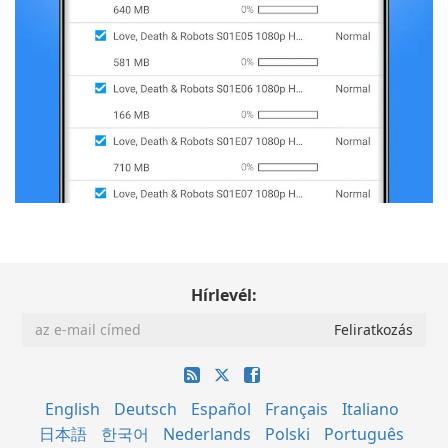
Hírlevél:
English
Deutsch
Español
Français
Italiano
日本語
한국어
Nederlands
Polski
Português