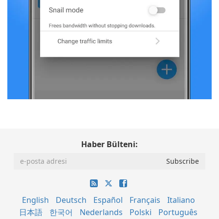
Haber Bülteni:
English
Deutsch
Español
Français
Italiano
日本語
한국어
Nederlands
Polski
Português