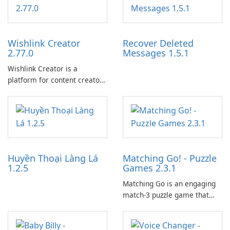
Wishlink Creator
Recover Deleted
2.77.0
Messages 1.5.1
Wishlink Creator is a
platform for content creators
designed to monetize their
work through built-in brand
partnerships and integrated
tools for content distribution
and audience engagement.
Huyền Thoại Làng Lá
Matching Go! - Puzzle
1.2.5
Games 2.3.1
Matching Go is an engaging
match-3 puzzle game that
invites players to join Chloe
and her charming corgi,
Ollie, on an adventurous