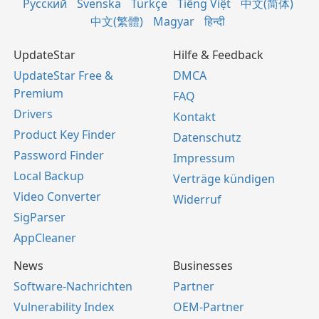
Русский
Svenska
Türkçe
Tiếng Việt
中文(简体)
中文(繁體)
Magyar
हिन्दी
UpdateStar
Hilfe & Feedback
UpdateStar Free &
DMCA
Premium
FAQ
Drivers
Kontakt
Product Key Finder
Datenschutz
Password Finder
Impressum
Local Backup
Verträge kündigen
Video Converter
Widerruf
SigParser
AppCleaner
News
Businesses
Software-Nachrichten
Partner
Vulnerability Index
OEM-Partner