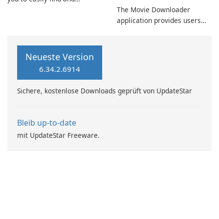
download movies and TV
The Movie Downloader
shows. This app offers a
application provides users
feature to filter movies based
with access to a vast
on popularity and trends
selection of films, including
according to your
newly released titles and
Neueste Version
preferences.
upcoming releases scheduled
6.34.2.6914
for theatrical debut.
Sichere, kostenlose Downloads geprüft von UpdateStar
Bleib up-to-date
mit UpdateStar Freeware.