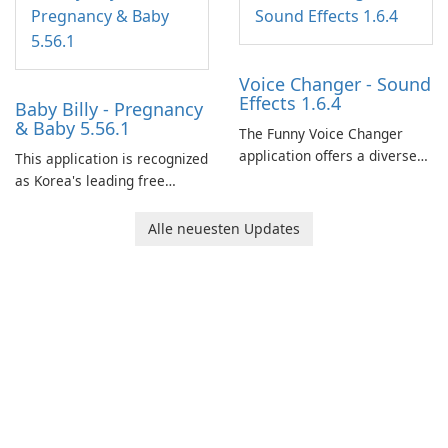
journey across diverse
landscapes.
Voice Changer - Sound
Effects 1.6.4
Baby Billy - Pregnancy
& Baby 5.56.1
The Funny Voice Changer
application offers a diverse
This application is recognized
selection of over 50 sound
as Korea's leading free
and voice effects, providing
platform for pregnancy and
users with robust
baby tracking, offering
Alle neuesten Updates
customization options for
essential healthcare tips and
voice modification.
doctor-approved articles.