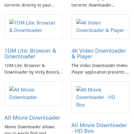
torrents directly to your
torrents downloader
smartphone or tablet,
available on the Google Play
without any advertisements,
Store, boasting over 100
using the official uTorrent®
million downloads.
Pro app for Android.
1DM Lite: Browser &
4K Video Downloader
Downloader
& Player
1DM Lite: Browser &
The Video Downloader-Video
Downloader by Vicky Bonick
Player application presents a
is a versatile software that
comprehensive solution for
combines the functionalities
downloading videos from
of a browser and a
various online sources.
downloader into one
convenient package.
All Movie Downloader
All Movie Downloader
Movie Downloader allows
- HD Box
you to easily find and