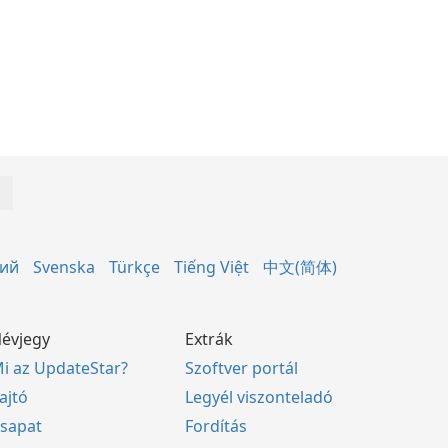
кий
Svenska
Türkçe
Tiếng Việt
中文(简体)
évjegy
Extrák
i az UpdateStar?
Szoftver portál
ajtó
Legyél viszonteladó
sapat
Fordítás