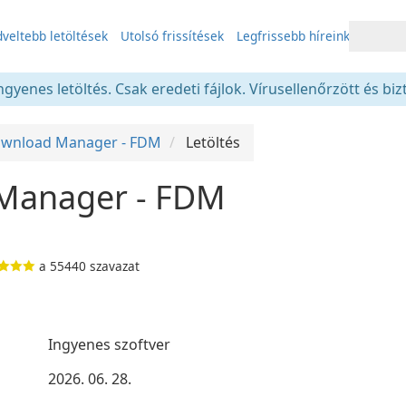
veltebb letöltések
Utolsó frissítések
Legfrissebb híreink
gyenes letöltés. Csak eredeti fájlok. Vírusellenőrzött és bi
ownload Manager - FDM
Letöltés
Manager - FDM
a
55440
szavazat
Ingyenes szoftver
2026. 06. 28.