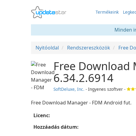
Termékeink
Legked
Minden in
Nyitóoldal
Rendszereszközök
Free D
Free Download 
6.34.2.6914
SoftDeluxe, Inc.
- Ingyenes szoftver -
Free Download Manager - FDM Android fut.
Licenc:
Hozzáadás dátum: