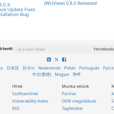
(WUView) 0.8.0 Released
3.0.3:
ce Update Fixes
tallation Bug
írlevél:
no
日本語
한국어
Nederlands
Polski
Português
Русс
中文(繁體)
Magyar
हिन्दी
Hírek
Munka velünk
N
Szoftverhírek
Partner
M
Vulnerability Index
OEM megoldások
S
RSS
Tagfelvétel
C