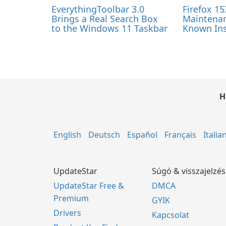
EverythingToolbar 3.0
Firefox 15
Brings a Real Search Box
Maintenan
to the Windows 11 Taskbar
Known Ins
H
English
Deutsch
Español
Français
Italia
UpdateStar
Súgó & visszajelzés
UpdateStar Free &
DMCA
Premium
GYIK
Drivers
Kapcsolat