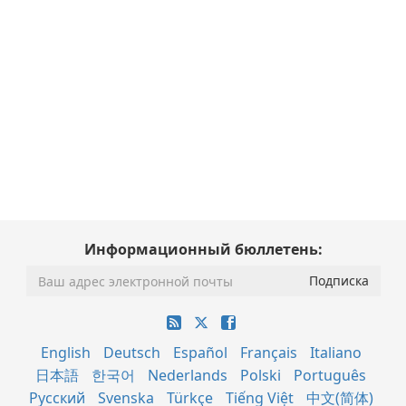
Информационный бюллетень:
English
Deutsch
Español
Français
Italiano
日本語
한국어
Nederlands
Polski
Português
Русский
Svenska
Türkçe
Tiếng Việt
中文(简体)