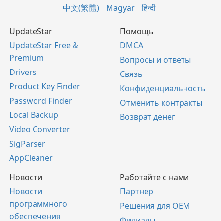
中文(繁體)
Magyar
हिन्दी
UpdateStar
Помощь
UpdateStar Free &
DMCA
Premium
Вопросы и ответы
Drivers
Связь
Product Key Finder
Конфиденциальность
Password Finder
Отменить контракты
Local Backup
Возврат денег
Video Converter
SigParser
AppCleaner
Новости
Работайте с нами
Новости
Партнер
программного
Решения для OEM
обеспечения
Филиалы